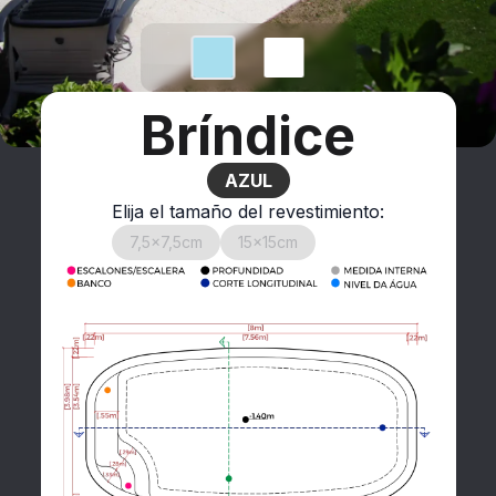
Bríndice
AZUL
Elija el tamaño del revestimiento:
7,5x7,5cm
15x15cm