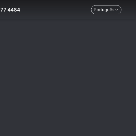
777 4484
Português